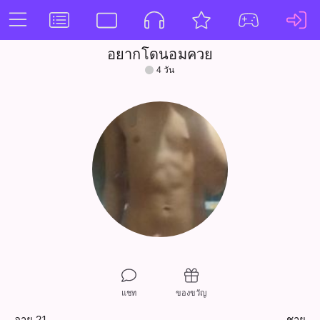
อยากโดนอมควย
4 วัน
แชท
ของขวัญ
อายุ 21
ชาย