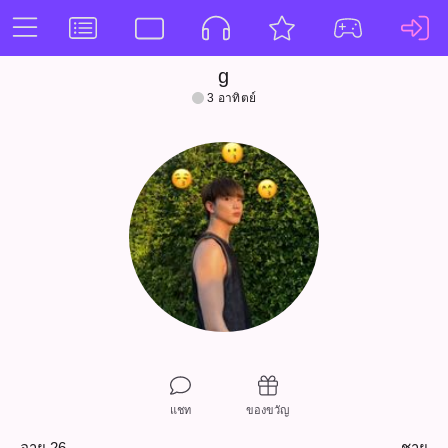
g
3 อาทิตย์
แชท
ของขวัญ
อายุ 26
ชาย