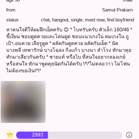
from
Samut Prakarn
status
chat
,
hangout
,
single
,
meet now
,
find boyfriend
หาคนใจดีให้ผมฝึกเย็ดครับ 😊 * โบทรับครับ ตัวเล็ก 160/46 *
ขี้เงี่ยน ชอบดูดควยและโดนดูด ชอบแนวเกงใน ดมเกงใน ถู
เป้า อมควย เลียรูตูด * ผลัดกันดูดควย ผลัดกันเย็ด * นัด
บางพลี เทพารักษ์ บางโฉลง กิ่งแก้ว บางนา สำโรง ทักมาคุย
ทักมาเสียวกันครับ * ชายแท้ หรือไบ ที่สนใจอยากลองเกย์
หรือสนใจ ทักมาพูดคุยนัดกันได้ครับ \*\*ไม่คลอว่าว ไม่โฟน
ไม่ต้องขอเงิน\*\*
2993