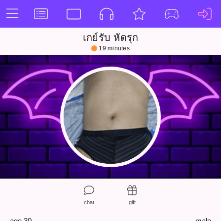
เกย์รับ หัดรุก
19 minutes
chat
gift
age 30
male